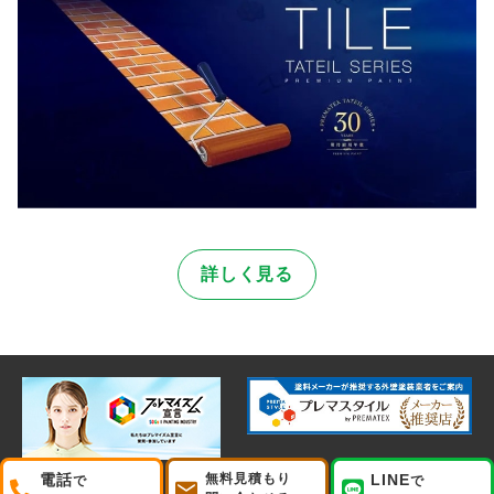
詳しく見る
電話
無料見積もり
LINE
で
で
©未来美創 株式会社