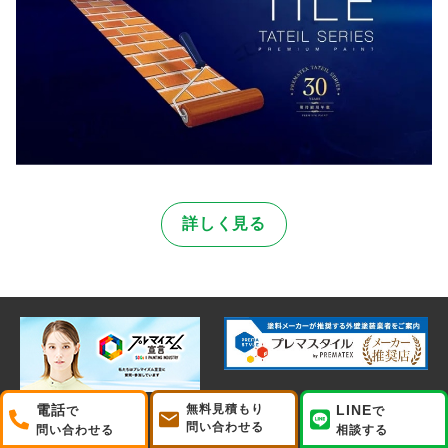
詳しく見る
電話
無料見積もり
LINE
で
で
©未来美創 株式会社
問い合わせる
問い合わせる
相談する